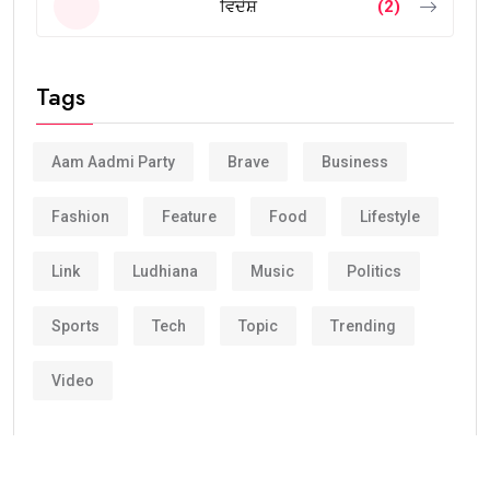
ਵਿਦੇਸ਼
(2)
Tags
Aam Aadmi Party
Brave
Business
Fashion
Feature
Food
Lifestyle
Link
Ludhiana
Music
Politics
Sports
Tech
Topic
Trending
Video
Corporate clients and leisure travelers has been
relying on Groundlink for dependable safe, and