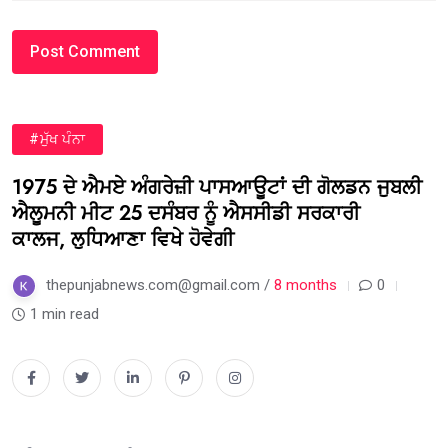
#ਮੁੱਖ ਪੰਨਾ
1975 ਦੇ ਐਮਏ ਅੰਗਰੇਜ਼ੀ ਪਾਸਆਊਟਾਂ ਦੀ ਗੋਲਡਨ ਜੁਬਲੀ
ਐਲੂਮਨੀ ਮੀਟ 25 ਦਸੰਬਰ ਨੂੰ ਐਸਸੀਡੀ ਸਰਕਾਰੀ
ਕਾਲਜ, ਲੁਧਿਆਣਾ ਵਿਖੇ ਹੋਵੇਗੀ
thepunjabnews.com@gmail.com /
8 months
0
1 min read