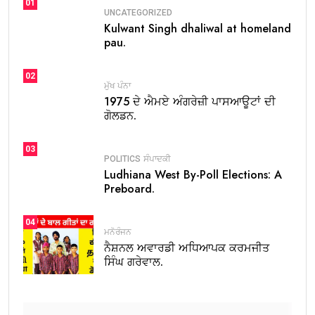
01
UNCATEGORIZED
Kulwant Singh dhaliwal at homeland
pau.
02
ਮੁੱਖ ਪੰਨਾ
1975 ਦੇ ਐਮਏ ਅੰਗਰੇਜ਼ੀ ਪਾਸਆਊਟਾਂ ਦੀ
ਗੋਲਡਨ.
03
POLITICS
ਸੰਪਾਦਕੀ
Ludhiana West By-Poll Elections: A
Preboard.
04
ਮਨੋਰੰਜਨ
ਨੈਸ਼ਨਲ ਅਵਾਰਡੀ ਅਧਿਆਪਕ ਕਰਮਜੀਤ
ਸਿੰਘ ਗਰੇਵਾਲ.