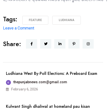
Tags:
FEATURE
LUDHIANA
on
Leave a Comment
1975 ਦੇ
Share:
ਐਮਏ
ਅੰਗਰੇਜ਼ੀ
ਪਾਸਆਊਟਾਂ
ਦੀ
ਗੋਲਡਨ
Ludhiana West By-Poll Elections: A Preboard Exam
ਜੁਬਲੀ
thepunjabnews.com@gmail.com
ਐਲੂਮਨੀ
February 6, 2026
ਮੀਟ 25 ਦਸੰਬਰ
ਨੂੰ
Kulwant Singh dhaliwal at homeland pau kisan
ਐਸਸੀਡੀ