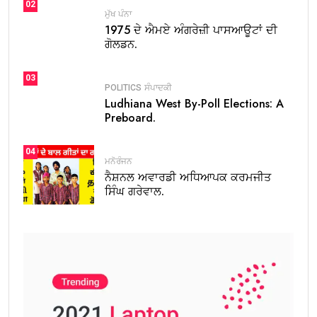
ਹੈ, ਐਸੋਸੀਏਸ਼ਨ ਦੇ ਪ੍ਰਬੰਧਕੀ ਸਕੱਤਰ ਬ੍ਰਿਜ ਭੂਸ਼ਣ ਗੋਇਲ ਨੇ ਕਿਹਾ।
Tags:
FEATURE
LUDHIANA
on
Leave a Comment
1975 ਦੇ
Share:
ਐਮਏ
ਅੰਗਰੇਜ਼ੀ
ਪਾਸਆਊਟਾਂ
ਦੀ
ਗੋਲਡਨ
Ludhiana West By-Poll Elections: A Preboard Exam
ਜੁਬਲੀ
thepunjabnews.com@gmail.com
ਐਲੂਮਨੀ
February 6, 2026
ਮੀਟ 25 ਦਸੰਬਰ
ਨੂੰ