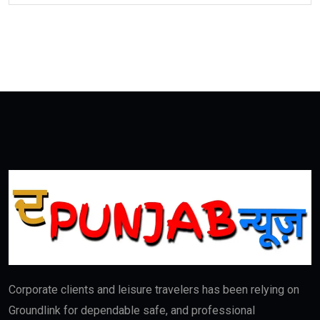
Hot Catagories
Fashion
(9)
Food
(0)
politics
(7)