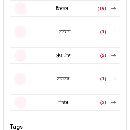
01
UNCATEGORIZED
Kulwant Singh dhaliwal at homeland
pau.
02
ਮੁੱਖ ਪੰਨਾ
1975 ਦੇ ਐਮਏ ਅੰਗਰੇਜ਼ੀ ਪਾਸਆਊਟਾਂ ਦੀ
ਗੋਲਡਨ.
03
POLITICS
ਸੰਪਾਦਕੀ
Ludhiana West By-Poll Elections: A
Preboard.
04
ਮਨੋਰੰਜਨ
ਨੈਸ਼ਨਲ ਅਵਾਰਡੀ ਅਧਿਆਪਕ ਕਰਮਜੀਤ
ਸਿੰਘ ਗਰੇਵਾਲ.