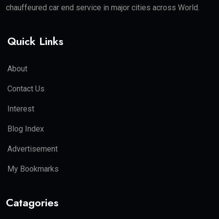
Tech news
(13)
Uncategorized
(95)
Video
(12)
ਸੰਪਾਦਕੀ
(1)
ਖੇਡਾਂ
(4)
ਜੀਵਨ ਸ਼ੈਲੀ
(8)