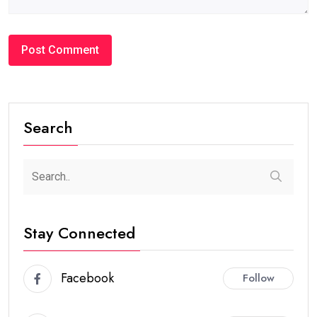
#ਮੁੱਖ ਪੰਨਾ
1975 ਦੇ ਐਮਏ ਅੰਗਰੇਜ਼ੀ ਪਾਸਆਊਟਾਂ ਦੀ ਗੋਲਡਨ ਜੁਬਲੀ
ਐਲੂਮਨੀ ਮੀਟ 25 ਦਸੰਬਰ ਨੂੰ ਐਸਸੀਡੀ ਸਰਕਾਰੀ
ਕਾਲਜ, ਲੁਧਿਆਣਾ ਵਿਖੇ ਹੋਵੇਗੀ
thepunjabnews.com@gmail.com /
8 months
0
1 min read