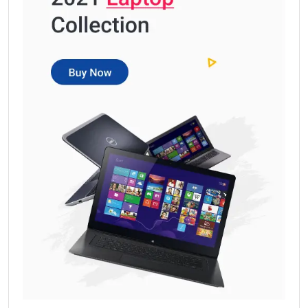
Kulwant Singh dhaliwal at homeland pau kisan
ਐਸਸੀਡੀ
ਸਰਕਾਰੀ
thepunjabnews.com@gmail.com
ਕਾਲਜ, ਲੁਧਿਆਣਾ
February 6, 2026
ਵਿਖੇ
ਹੋਵੇਗੀ
Leave a comment