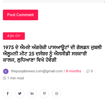
#ਮੁੱਖ ਪੰਨਾ
1975 ਦੇ ਐਮਏ ਅੰਗਰੇਜ਼ੀ ਪਾਸਆਊਟਾਂ ਦੀ ਗੋਲਡਨ ਜੁਬਲੀ
ਐਲੂਮਨੀ ਮੀਟ 25 ਦਸੰਬਰ ਨੂੰ ਐਸਸੀਡੀ ਸਰਕਾਰੀ
ਕਾਲਜ, ਲੁਧਿਆਣਾ ਵਿਖੇ ਹੋਵੇਗੀ
thepunjabnews.com@gmail.com /
8 months
0
1 min read