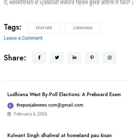
ਹੈ, ਐਸੋਸੀਏਸ਼ਨ ਦੇ ਪ੍ਰਬੰਧਕੀ ਸਕੱਤਰ ਬ੍ਰਿਜ ਭੂਸ਼ਣ ਗੋਇਲ ਨੇ ਕਿਹਾ।
Tags:
FEATURE
LUDHIANA
on
Leave a Comment
1975 ਦੇ
Share:
ਐਮਏ
ਅੰਗਰੇਜ਼ੀ
ਪਾਸਆਊਟਾਂ
ਦੀ
ਗੋਲਡਨ
Ludhiana West By-Poll Elections: A Preboard Exam
ਜੁਬਲੀ
thepunjabnews.com@gmail.com
ਐਲੂਮਨੀ
February 6, 2026
ਮੀਟ 25 ਦਸੰਬਰ
ਨੂੰ
Kulwant Singh dhaliwal at homeland pau kisan
ਐਸਸੀਡੀ