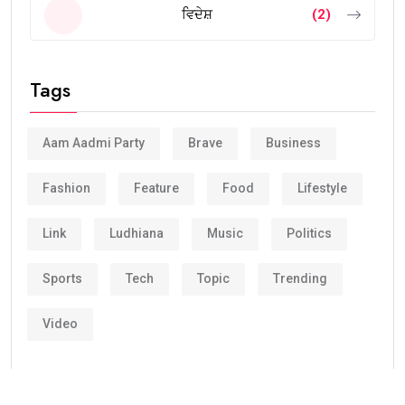
ਵਿਦੇਸ਼
(2)
Tags
Aam Aadmi Party
Brave
Business
Fashion
Feature
Food
Lifestyle
Link
Ludhiana
Music
Politics
Sports
Tech
Topic
Trending
Video
Corporate clients and leisure travelers has been