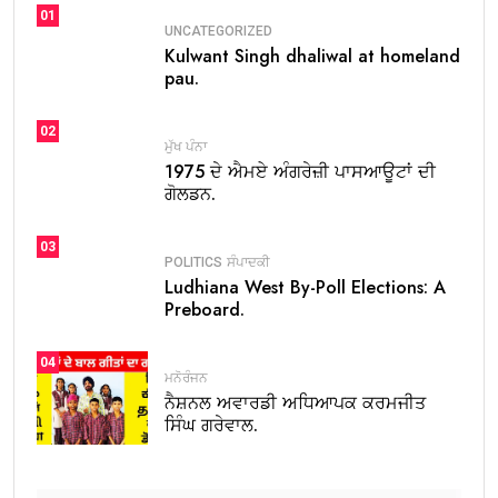
01
UNCATEGORIZED
Kulwant Singh dhaliwal at homeland
pau.
02
ਮੁੱਖ ਪੰਨਾ
1975 ਦੇ ਐਮਏ ਅੰਗਰੇਜ਼ੀ ਪਾਸਆਊਟਾਂ ਦੀ
ਗੋਲਡਨ.
03
POLITICS
ਸੰਪਾਦਕੀ
Ludhiana West By-Poll Elections: A
Preboard.
04
ਮਨੋਰੰਜਨ
ਨੈਸ਼ਨਲ ਅਵਾਰਡੀ ਅਧਿਆਪਕ ਕਰਮਜੀਤ
ਸਿੰਘ ਗਰੇਵਾਲ.