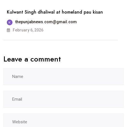
ਨੂੰ
Kulwant Singh dhaliwal at homeland pau kisan
ਐਸਸੀਡੀ
ਸਰਕਾਰੀ
thepunjabnews.com@gmail.com
ਕਾਲਜ, ਲੁਧਿਆਣਾ
February 6, 2026
ਵਿਖੇ
ਹੋਵੇਗੀ
Leave a comment