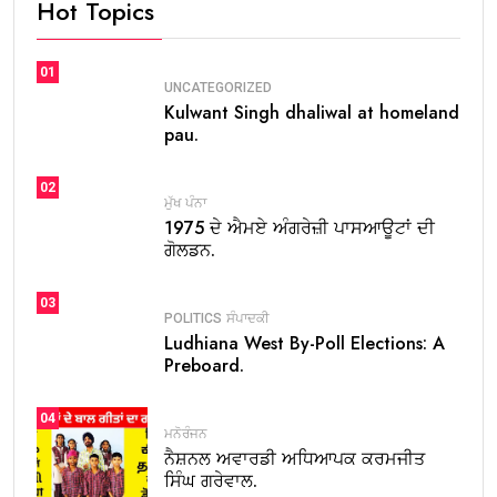
Hot Topics
01
UNCATEGORIZED
Kulwant Singh dhaliwal at homeland
pau.
02
ਮੁੱਖ ਪੰਨਾ
1975 ਦੇ ਐਮਏ ਅੰਗਰੇਜ਼ੀ ਪਾਸਆਊਟਾਂ ਦੀ
ਗੋਲਡਨ.
03
POLITICS
ਸੰਪਾਦਕੀ
Ludhiana West By-Poll Elections: A
Preboard.
04
ਮਨੋਰੰਜਨ
ਨੈਸ਼ਨਲ ਅਵਾਰਡੀ ਅਧਿਆਪਕ ਕਰਮਜੀਤ
ਸਿੰਘ ਗਰੇਵਾਲ.