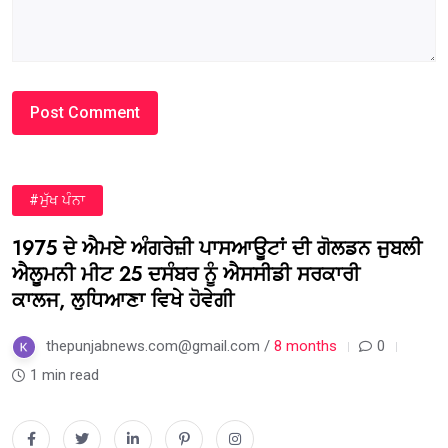
#ਮੁੱਖ ਪੰਨਾ
1975 ਦੇ ਐਮਏ ਅੰਗਰੇਜ਼ੀ ਪਾਸਆਊਟਾਂ ਦੀ ਗੋਲਡਨ ਜੁਬਲੀ
ਐਲੂਮਨੀ ਮੀਟ 25 ਦਸੰਬਰ ਨੂੰ ਐਸਸੀਡੀ ਸਰਕਾਰੀ
ਕਾਲਜ, ਲੁਧਿਆਣਾ ਵਿਖੇ ਹੋਵੇਗੀ
thepunjabnews.com@gmail.com /
8 months
0
1 min read