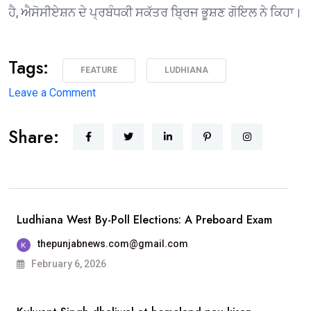
ਹੈ, ਐਸੋਸੀਏਸ਼ਨ ਦੇ ਪ੍ਰਬੰਧਕੀ ਸਕੱਤਰ ਬ੍ਰਿਜ ਭੂਸ਼ਣ ਗੋਇਲ ਨੇ ਕਿਹਾ।
Tags:
FEATURE
LUDHIANA
on
Leave a Comment
1975 ਦੇ
Share:
ਐਮਏ
ਅੰਗਰੇਜ਼ੀ
ਪਾਸਆਊਟਾਂ
ਦੀ
ਗੋਲਡਨ
Ludhiana West By-Poll Elections: A Preboard Exam
ਜੁਬਲੀ
thepunjabnews.com@gmail.com
ਐਲੂਮਨੀ
February 6, 2026
ਮੀਟ 25 ਦਸੰਬਰ
ਨੂੰ