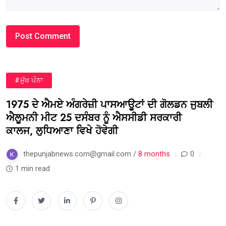
#ਮੁੱਖ ਪੰਨਾ
1975 ਦੇ ਐਮਏ ਅੰਗਰੇਜ਼ੀ ਪਾਸਆਊਟਾਂ ਦੀ ਗੋਲਡਨ ਜੁਬਲੀ
ਐਲੂਮਨੀ ਮੀਟ 25 ਦਸੰਬਰ ਨੂੰ ਐਸਸੀਡੀ ਸਰਕਾਰੀ
ਕਾਲਜ, ਲੁਧਿਆਣਾ ਵਿਖੇ ਹੋਵੇਗੀ
thepunjabnews.com@gmail.com /
8 months
0
1 min read