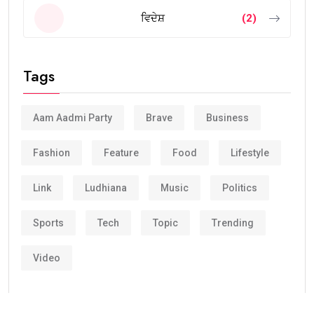
ਵਿਦੇਸ਼
(2)
Tags
Aam Aadmi Party
Brave
Business
Fashion
Feature
Food
Lifestyle
Link
Ludhiana
Music
Politics
Sports
Tech
Topic
Trending
Video
Corporate clients and leisure travelers has been