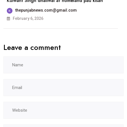
Kulwant Singh dhaliwal at homeland pau kisan
ਐਸਸੀਡੀ
ਸਰਕਾਰੀ
thepunjabnews.com@gmail.com
ਕਾਲਜ, ਲੁਧਿਆਣਾ
February 6, 2026
ਵਿਖੇ
ਹੋਵੇਗੀ
Leave a comment