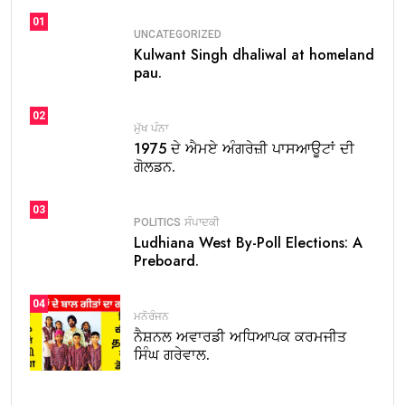
01
UNCATEGORIZED
Kulwant Singh dhaliwal at homeland
pau.
02
ਮੁੱਖ ਪੰਨਾ
1975 ਦੇ ਐਮਏ ਅੰਗਰੇਜ਼ੀ ਪਾਸਆਊਟਾਂ ਦੀ
ਗੋਲਡਨ.
03
POLITICS
ਸੰਪਾਦਕੀ
Ludhiana West By-Poll Elections: A
Preboard.
04
ਮਨੋਰੰਜਨ
ਨੈਸ਼ਨਲ ਅਵਾਰਡੀ ਅਧਿਆਪਕ ਕਰਮਜੀਤ
ਸਿੰਘ ਗਰੇਵਾਲ.