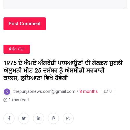
#ਮੁੱਖ ਪੰਨਾ
1975 ਦੇ ਐਮਏ ਅੰਗਰੇਜ਼ੀ ਪਾਸਆਊਟਾਂ ਦੀ ਗੋਲਡਨ ਜੁਬਲੀ
ਐਲੂਮਨੀ ਮੀਟ 25 ਦਸੰਬਰ ਨੂੰ ਐਸਸੀਡੀ ਸਰਕਾਰੀ
ਕਾਲਜ, ਲੁਧਿਆਣਾ ਵਿਖੇ ਹੋਵੇਗੀ
thepunjabnews.com@gmail.com /
8 months
0
1 min read