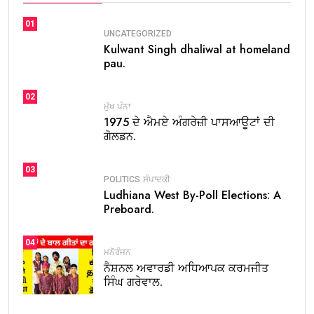
01
UNCATEGORIZED
Kulwant Singh dhaliwal at homeland
pau.
02
ਮੁੱਖ ਪੰਨਾ
1975 ਦੇ ਐਮਏ ਅੰਗਰੇਜ਼ੀ ਪਾਸਆਊਟਾਂ ਦੀ
ਗੋਲਡਨ.
03
POLITICS
ਸੰਪਾਦਕੀ
Ludhiana West By-Poll Elections: A
Preboard.
04
ਮਨੋਰੰਜਨ
ਨੈਸ਼ਨਲ ਅਵਾਰਡੀ ਅਧਿਆਪਕ ਕਰਮਜੀਤ
ਸਿੰਘ ਗਰੇਵਾਲ.