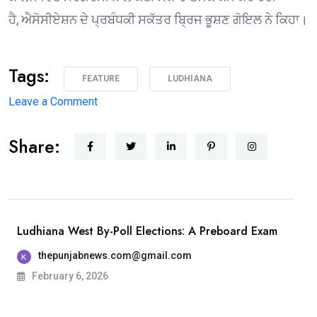
ਹੈ, ਐਸੋਸੀਏਸ਼ਨ ਦੇ ਪ੍ਰਬੰਧਕੀ ਸਕੱਤਰ ਬ੍ਰਿਜ ਭੂਸ਼ਣ ਗੋਇਲ ਨੇ ਕਿਹਾ।
Tags:
FEATURE
LUDHIANA
on
Leave a Comment
1975 ਦੇ
Share:
ਐਮਏ
ਅੰਗਰੇਜ਼ੀ
ਪਾਸਆਊਟਾਂ
ਦੀ
ਗੋਲਡਨ
Ludhiana West By-Poll Elections: A Preboard Exam
ਜੁਬਲੀ
thepunjabnews.com@gmail.com
ਐਲੂਮਨੀ
February 6, 2026
ਮੀਟ 25 ਦਸੰਬਰ
ਨੂੰ