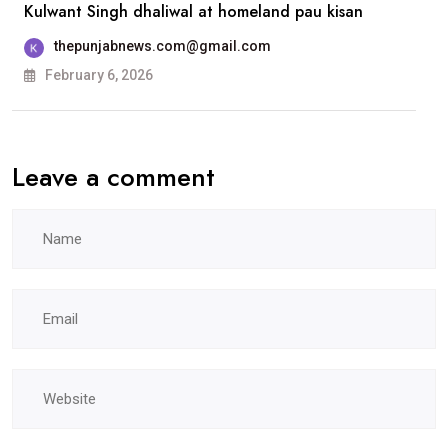
Kulwant Singh dhaliwal at homeland pau kisan
ਐਸਸੀਡੀ
ਸਰਕਾਰੀ
thepunjabnews.com@gmail.com
ਕਾਲਜ, ਲੁਧਿਆਣਾ
February 6, 2026
ਵਿਖੇ
ਹੋਵੇਗੀ
Leave a comment