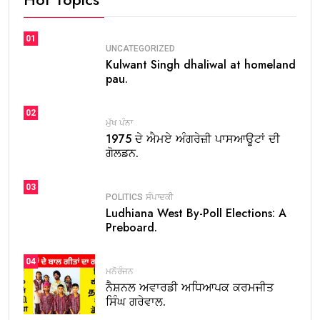
01
UNCATEGORIZED
Kulwant Singh dhaliwal at homeland
pau.
02
ਮੁੱਖ ਪੰਨਾ
1975 ਦੇ ਐਮਏ ਅੰਗਰੇਜ਼ੀ ਪਾਸਆਊਟਾਂ ਦੀ
ਗੋਲਡਨ.
03
POLITICS
ਸੰਪਾਦਕੀ
Ludhiana West By-Poll Elections: A
Preboard.
04
ਮਨੋਰੰਜਨ
ਨੈਸ਼ਨਲ ਅਵਾਰਡੀ ਅਧਿਆਪਕ ਕਰਮਜੀਤ
ਸਿੰਘ ਗਰੇਵਾਲ.