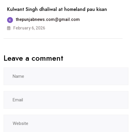
ਨੂੰ
Kulwant Singh dhaliwal at homeland pau kisan
ਐਸਸੀਡੀ
ਸਰਕਾਰੀ
thepunjabnews.com@gmail.com
ਕਾਲਜ, ਲੁਧਿਆਣਾ
February 6, 2026
ਵਿਖੇ
ਹੋਵੇਗੀ
Leave a comment