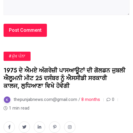
#ਮੁੱਖ ਪੰਨਾ
1975 ਦੇ ਐਮਏ ਅੰਗਰੇਜ਼ੀ ਪਾਸਆਊਟਾਂ ਦੀ ਗੋਲਡਨ ਜੁਬਲੀ
ਐਲੂਮਨੀ ਮੀਟ 25 ਦਸੰਬਰ ਨੂੰ ਐਸਸੀਡੀ ਸਰਕਾਰੀ
ਕਾਲਜ, ਲੁਧਿਆਣਾ ਵਿਖੇ ਹੋਵੇਗੀ
thepunjabnews.com@gmail.com /
8 months
0
1 min read