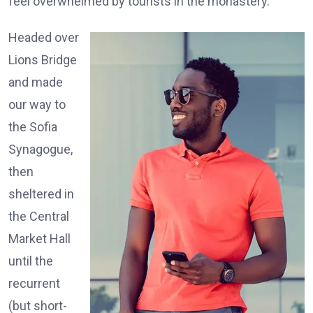
feel overwhelmed by tourists in the monastery.
Headed over
Lions Bridge
and made
our way to
the Sofia
Synagogue,
then
sheltered in
the Central
Market Hall
until the
recurrent
(but short-