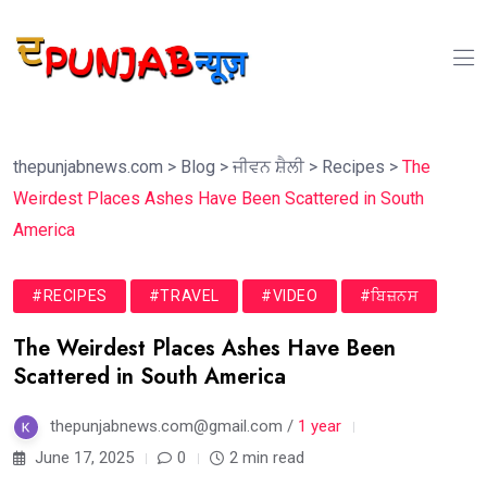
thepunjabnews.com
>
Blog
>
ਜੀਵਨ ਸ਼ੈਲੀ
>
Recipes
>
The
Weirdest Places Ashes Have Been Scattered in South
America
#RECIPES
#TRAVEL
#VIDEO
#ਬਿਜ਼ਨਸ
The Weirdest Places Ashes Have Been
Scattered in South America
thepunjabnews.com@gmail.com /
1 year
June 17, 2025
0
2 min read