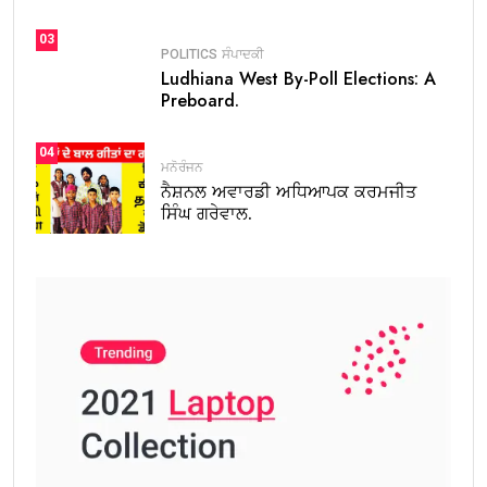
03
POLITICS
ਸੰਪਾਦਕੀ
Ludhiana West By-Poll Elections: A
Preboard.
04
ਮਨੋਰੰਜਨ
ਨੈਸ਼ਨਲ ਅਵਾਰਡੀ ਅਧਿਆਪਕ ਕਰਮਜੀਤ
ਸਿੰਘ ਗਰੇਵਾਲ.