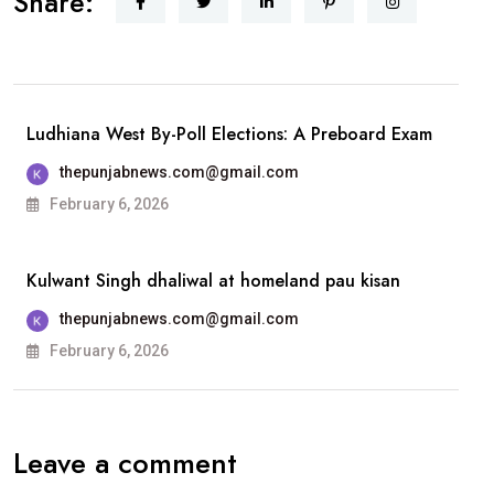
Share:
ਅੰਗਰੇਜ਼ੀ
ਪਾਸਆਊਟਾਂ
ਦੀ
ਗੋਲਡਨ
Ludhiana West By-Poll Elections: A Preboard Exam
ਜੁਬਲੀ
thepunjabnews.com@gmail.com
ਐਲੂਮਨੀ
February 6, 2026
ਮੀਟ 25 ਦਸੰਬਰ
ਨੂੰ
Kulwant Singh dhaliwal at homeland pau kisan
ਐਸਸੀਡੀ
ਸਰਕਾਰੀ
thepunjabnews.com@gmail.com
ਕਾਲਜ, ਲੁਧਿਆਣਾ
February 6, 2026
ਵਿਖੇ
ਹੋਵੇਗੀ
Leave a comment