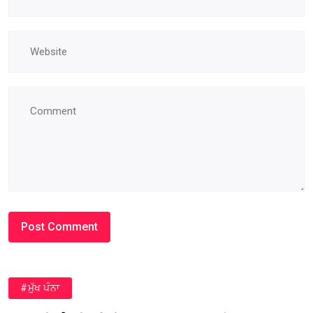
#ਮੁੱਖ ਪੰਨਾ