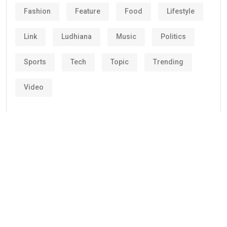
Fashion
Feature
Food
Lifestyle
Link
Ludhiana
Music
Politics
Sports
Tech
Topic
Trending
Video
Corporate clients and leisure travelers has been
relying on Groundlink for dependable safe, and
professional chauffeured car end service in major
cities across World.