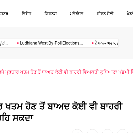
ਾਸ਼ਟਰ
ਵਿਦੇਸ਼
ਬਿਜ਼ਨਸ
ਮਨੋਰੰਜਨ
ਜੀਵਨ ਸ਼ੈਲੀ
ਖੇਡਾ
Ludhiana
Music
Politics
Sports
Ludhiana West By-Poll Elections:...
ਨੈਸ਼ਨਲ ਅਵਾਰਡੀ ਅਧਿਆਪਕ ਕਰ
 ਵਜੇ ਪ੍ਰਚਾਰ ਖਤਮ ਹੋਣ ਤੋਂ ਬਾਅਦ ਕੋਈ ਵੀ ਬਾਹਰੀ ਵਿਅਕਤੀ ਲੁਧਿਆਣਾ ਪੱਛਮੀ ਵ
ਾਰ ਖਤਮ ਹੋਣ ਤੋਂ ਬਾਅਦ ਕੋਈ ਵੀ ਬਾਹਰੀ
ਰਹਿ ਸਕਦਾ