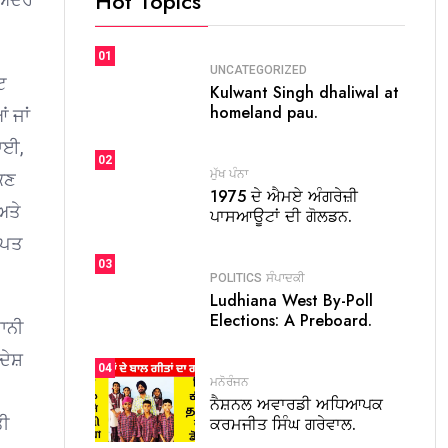
Hot Topics
01
UNCATEGORIZED
ਟ
Kulwant Singh dhaliwal at
homeland pau.
ਂ ਜਾਂ
ਾਈ,
02
ਮੁੱਖ ਪੰਨਾ
ੋਕਣ
1975 ਦੇ ਐਮਏ ਅੰਗਰੇਜ਼ੀ
ਅਤੇ
ਪਾਸਆਊਟਾਂ ਦੀ ਗੋਲਡਨ.
ਥਾਪਤ
03
POLITICS
ਸੰਪਾਦਕੀ
Ludhiana West By-Poll
Elections: A Preboard.
ਾਨੀ
ੇਸ਼
04
ਮਨੋਰੰਜਨ
ਨੈਸ਼ਨਲ ਅਵਾਰਡੀ ਅਧਿਆਪਕ
ਕਰਮਜੀਤ ਸਿੰਘ ਗਰੇਵਾਲ.
ਤੀ