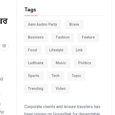
Tags
ੰਬਰ
Aam Aadmi Party
Brave
Business
Fashion
Feature
Food
Lifestyle
Link
Ludhiana
Music
Politics
Sports
Tech
Topic
ਜੇ
Trending
Video
ੇ
।
Corporate clients and leisure travelers has
ੱਚ
been relying on Groundlink for dependable