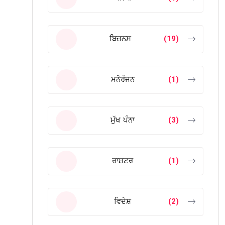
ਬਿਜ਼ਨਸ
(19)
ਮਨੋਰੰਜਨ
(1)
ਮੁੱਖ ਪੰਨਾ
(3)
ਰਾਸ਼ਟਰ
(1)
ਵਿਦੇਸ਼
(2)