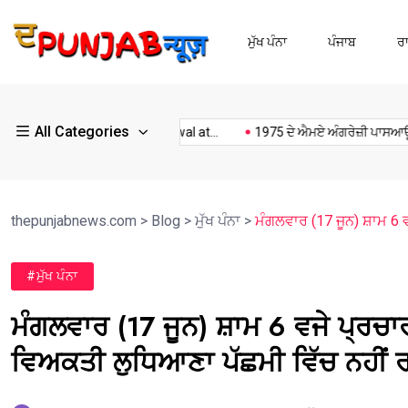
ਮੁੱਖ ਪੰਨਾ
ਪੰਜਾਬ
ਰ
All Categories
Kulwant Singh dhaliwal at...
1975 ਦੇ ਐਮਏ ਅੰਗਰੇਜ਼ੀ ਪਾਸਆਊਟਾਂ...
thepunjabnews.com
>
Blog
>
ਮੁੱਖ ਪੰਨਾ
>
ਮੰਗਲਵਾਰ (17 ਜੂਨ) ਸ਼ਾਮ 6
#ਮੁੱਖ ਪੰਨਾ
ਮੰਗਲਵਾਰ (17 ਜੂਨ) ਸ਼ਾਮ 6 ਵਜੇ ਪ੍ਰਚ
ਵਿਅਕਤੀ ਲੁਧਿਆਣਾ ਪੱਛਮੀ ਵਿੱਚ ਨਹੀਂ 