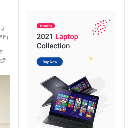
 ਦੇ
ਂ ਹੈ।
ਾਬ
਼ਤੀ