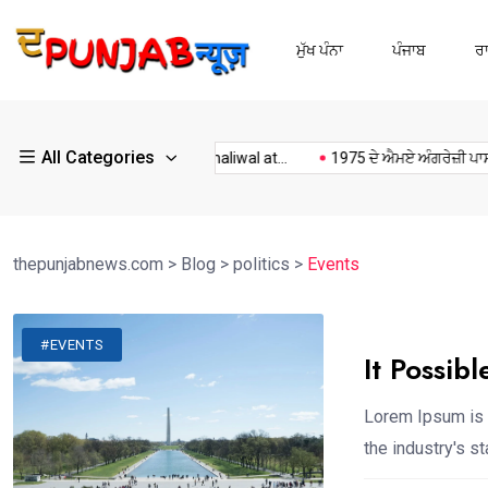
ਮੁੱਖ ਪੰਨਾ
ਪੰਜਾਬ
ਰ
All Categories
ੀਤੇ...
Kulwant Singh dhaliwal at...
1975 ਦੇ ਐਮਏ ਅੰਗਰੇਜ਼ੀ ਪਾਸਆਊਟ
thepunjabnews.com
>
Blog
>
politics
>
Events
#EVENTS
It Possib
Lorem Ipsum is 
the industry's 