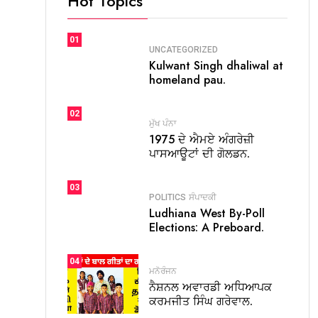
Hot Topics
01
UNCATEGORIZED
Kulwant Singh dhaliwal at
homeland pau.
02
ਮੁੱਖ ਪੰਨਾ
1975 ਦੇ ਐਮਏ ਅੰਗਰੇਜ਼ੀ
ਪਾਸਆਊਟਾਂ ਦੀ ਗੋਲਡਨ.
03
POLITICS
ਸੰਪਾਦਕੀ
Ludhiana West By-Poll
Elections: A Preboard.
04
ਮਨੋਰੰਜਨ
ਨੈਸ਼ਨਲ ਅਵਾਰਡੀ ਅਧਿਆਪਕ
ਕਰਮਜੀਤ ਸਿੰਘ ਗਰੇਵਾਲ.