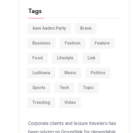
Tags
Aam Aadmi Party
Brave
Business
Fashion
Feature
Food
Lifestyle
Link
Ludhiana
Music
Politics
Sports
Tech
Topic
Trending
Video
Corporate clients and leisure travelers has
been relying on Groundlink for dependable